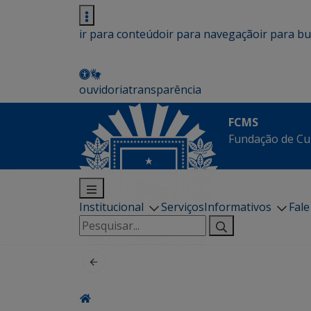
ir para conteúdo
ir para navegação
ir para b
ouvidoria
transparência
FCMS
Fundação de Cu
Institucional
Serviços
Informativos
Fal
Pesquisar
por: