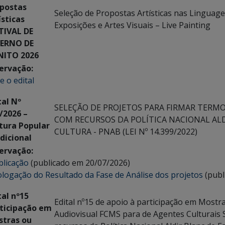
postas
Seleção de Propostas Artísticas nas Linguagen
ísticas
Exposições e Artes Visuais – Live Painting
TIVAL DE
VERNO DE
NITO 2026
ervação:
e o edital
tal Nº
SELEÇÃO DE PROJETOS PARA FIRMAR TERM
/2026 –
COM RECURSOS DA POLÍTICA NACIONAL AL
tura Popular
CULTURA - PNAB (LEI Nº 14.399/2022)
dicional
ervação:
licação
(publicado em 20/07/2026)
ogação do Resultado da Fase de Análise dos projetos
(publ
tal nº15
Edital nº15 de apoio à participação em Mostra
ticipação em
Audiovisual FCMS para de Agentes Culturais
tras ou