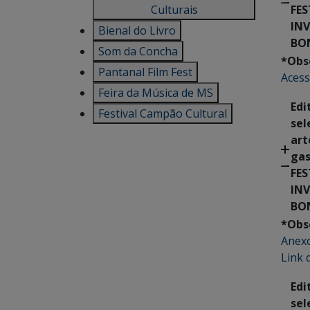
Culturais
FES
IN
Bienal do Livro
BO
Som da Concha
*Obs
Pantanal Film Fest
Acess
Feira da Música de MS
Edi
Festival Campão Cultural
sel
art
ga
FES
IN
BO
*Obs
Anex
Link 
Edit
sel