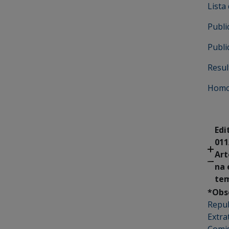
Lista
Publi
Publi
Resul
Homol
Edi
011
Art
na 
tem
*Obs
Repub
Extra