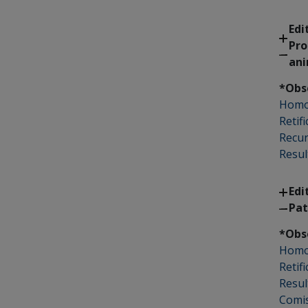
Edi
Pro
an
*Obs
Homo
Retif
Recu
Resul
Edi
Pat
*Obs
Homol
Retif
Resul
Comis