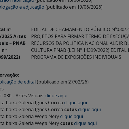
são Habilitação
(publicado em 15/06/2026)
logação e adjucação
(publicado em 19/06/2026)
tal nº
EDITAL DE CHAMAMENTO PÚBLICO Nº030/2
/2025 Artes
PROJETOS PARA FIRMAR TERMO DE EXECU
uais – PNAB
RECURSOS DA POLÍTICA NACIONAL ALDIR 
i nº
CULTURA PNAB (LEI Nº 14399/2022) EDITAL 
399/2022)
PROGRAMA DE EXPOSIÇÕES INDIVIDUAIS
ervação:
licação de edital
(publicado em 27/02/26)
s:
tal 030 - Artes Visuais
clique aqui
nta baixa Galeria Ignes Correa
clique aqui
nta baixa Galeria Ignes Correa
cotas
clique aqui
nta baixa Galeria Wega Nery
clique aqui
nta baixa Galeria Wega Nery
cotas
clique aqui