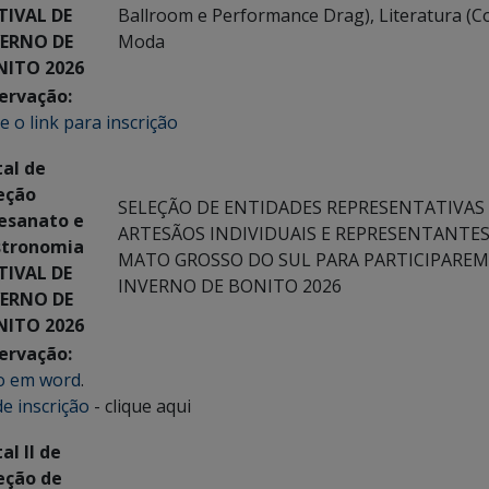
TIVAL DE
Ballroom e Performance Drag), Literatura (Co
VERNO DE
Moda
NITO 2026
ervação:
e o link para inscrição
tal de
eção
SELEÇÃO DE ENTIDADES REPRESENTATIVAS
esanato e
ARTESÃOS INDIVIDUAIS E REPRESENTANTE
stronomia
MATO GROSSO DO SUL PARA PARTICIPAREM 
TIVAL DE
INVERNO DE BONITO 2026
VERNO DE
NITO 2026
ervação:
o em word
.
de inscrição
- clique aqui
al II de
eção de