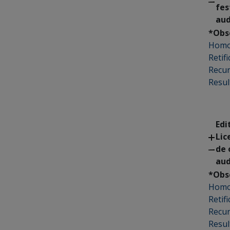
fes
aud
*Obs
Homo
Retif
Recu
Resul
Edi
Lic
de 
aud
*Obs
Homo
Retif
Recu
Resul