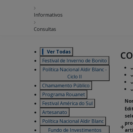
Informativos
Consultas
co
Ver Todas
Festival de Inverno de Bonito
Política Nacional Aldir Blanc -
Ciclo II
Chamamento Público
Programa Rouanet
No
Festival América do Sul
Edi
Artesanato
sel
Política Nacional Aldir Blanc
pro
Fundo de Investimentos
art