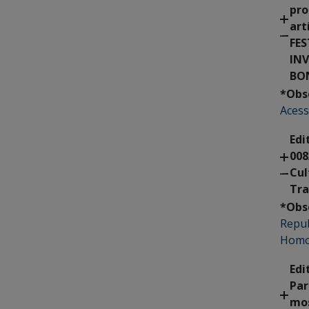
pro
art
FES
IN
BO
*Obs
Acess
Edi
008
Cul
Tra
*Obs
Repub
Homol
Edi
Par
mos