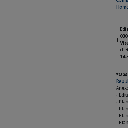
Comis
Homo
Edi
030
Vis
(Le
14.
*Obs
Repub
Anexo
- Edi
- Pla
- Pla
- Pla
- Pla