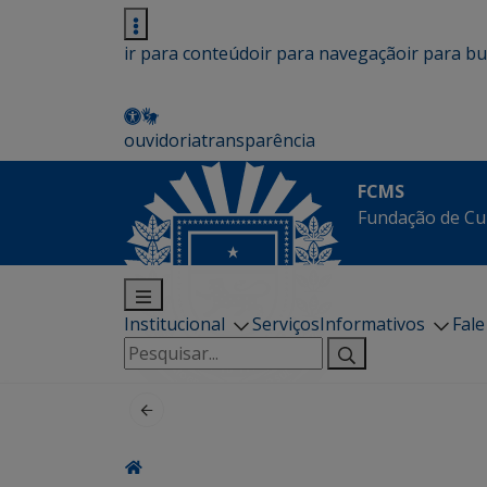
ir para conteúdo
ir para navegação
ir para b
ouvidoria
transparência
FCMS
Fundação de Cu
Institucional
Serviços
Informativos
Fal
Pesquisar
por: