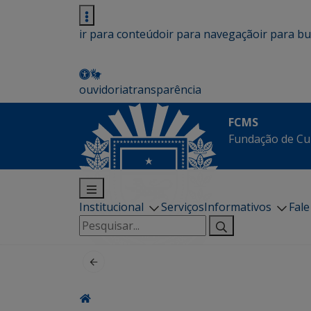
ir para conteúdo
ir para navegação
ir para b
ouvidoria
transparência
FCMS
Fundação de Cu
Institucional
Serviços
Informativos
Fal
Pesquisar
por: