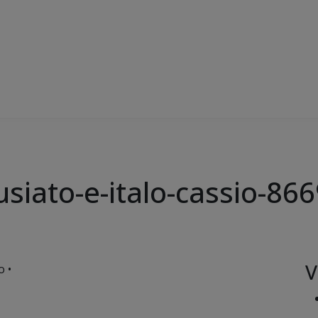
iato-e-italo-cassio-866
V
o •