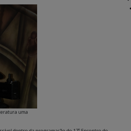
iteratura uma
sível dentro da programação do 17º Encontro do