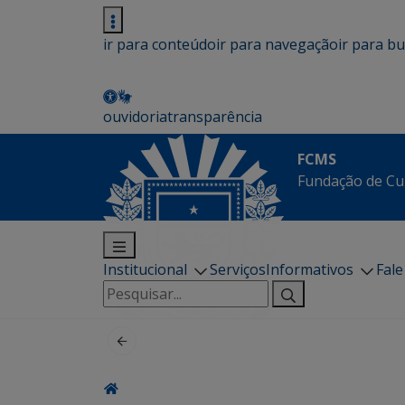
ir para conteúdo
ir para navegação
ir para b
ouvidoria
transparência
FCMS
Fundação de Cu
Institucional
Serviços
Informativos
Fal
Pesquisar
por: