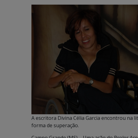
A escritora Divina Célia Garcia encontrou na l
forma de superação.
Campo Grande (MS) – Uma ação do Proler Aces