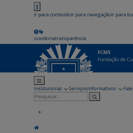
ir para conteúdo
ir para navegação
ir para b
ouvidoria
transparência
FCMS
Fundação de Cu
Institucional
Serviços
Informativos
Fal
Pesquisar
por: