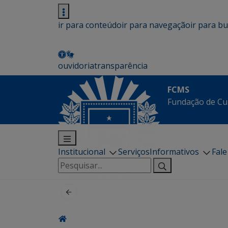
ir para conteúdo
ir para navegação
ir para b
ouvidoria
transparência
FCMS
Fundação de Cu
Institucional
Serviços
Informativos
Fal
Pesquisar
por: