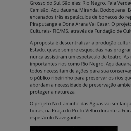
Grosso do Sul. São eles: Rio Negro, Fala Verd
Camisão, Aquidauana, Miranda, Bodoquena, Bo
encenados três espetáculos de bonecos do rep
Piraputanga e Dona Arara Vai Casar. O proje
Culturais- FIC/MS, através da Fundação de Cu
A proposta é descentralizar a produção cultura
Estado, quase sempre esquecidas nas programa
nunca assistiram um espetáculo de teatro. As
importantes rios como Rio Negro, Aquidauana
todos necessitam de ações para sua conservação
o público ribeirinho para preservar os rios q
abordam a necessidade de preservação ambien
proteger a natureza.
O projeto No Caminho das Águas vai ser lanç
horas, na Praça do Preto Velho durante a Fei
espetáculo Navegantes.