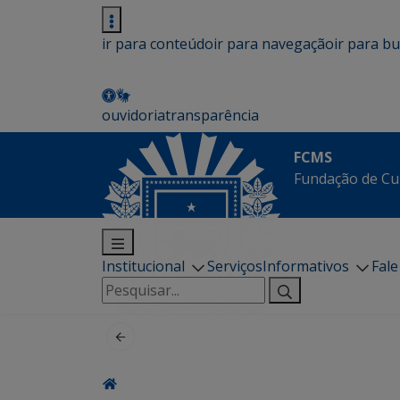
ir para conteúdo
ir para navegação
ir para b
ouvidoria
transparência
FCMS
Fundação de Cu
Institucional
Serviços
Informativos
Fal
Pesquisar
por: