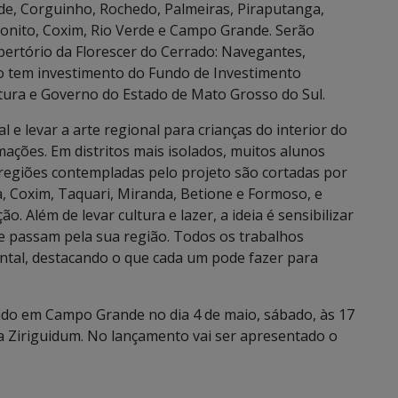
ade, Corguinho, Rochedo, Palmeiras, Piraputanga,
nito, Coxim, Rio Verde e Campo Grande. Serão
ertório da Florescer do Cerrado: Navegantes,
to tem investimento do Fundo de Investimento
ltura e Governo do Estado de Mato Grosso do Sul.
l e levar a arte regional para crianças do interior do
ções. Em distritos mais isolados, muitos alunos
 regiões contempladas pelo projeto são cortadas por
, Coxim, Taquari, Miranda, Betione e Formoso, e
. Além de levar cultura e lazer, a ideia é sensibilizar
ue passam pela sua região. Todos os trabalhos
tal, destacando o que cada um pode fazer para
ado em Campo Grande no dia 4 de maio, sábado, às 17
ra Ziriguidum. No lançamento vai ser apresentado o