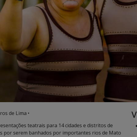
V
ros de Lima •
sentações teatrais para 14 cidades e distritos de
dos por serem banhados por importantes rios de Mato