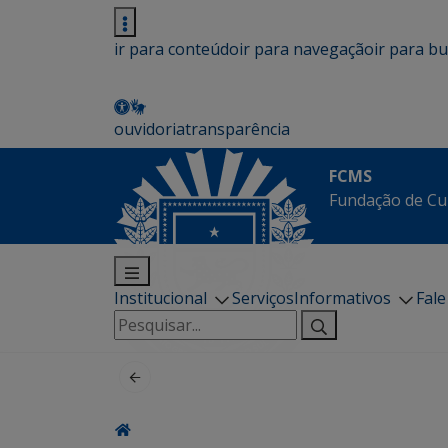
ir para conteúdo
ir para navegação
ir para b
ouvidoria
transparência
FCMS
Fundação de Cu
Institucional
Serviços
Informativos
Fal
Pesquisar
por: