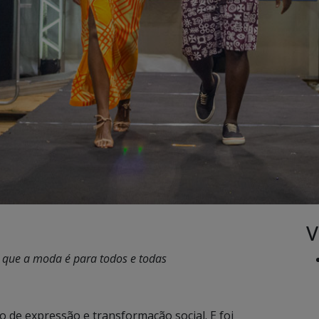
V
 que a moda é para todos e todas
 de expressão e transformação social. E foi