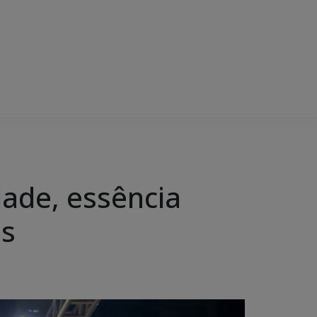
dade, essência
is