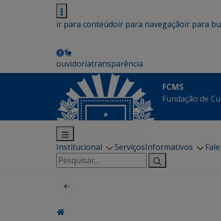
ir para conteúdo
ir para navegação
ir para b
ouvidoria
transparência
FCMS
Fundação de Cu
Institucional
Serviços
Informativos
Fal
Pesquisar
por: