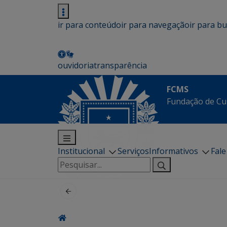
ir para conteúdo
ir para navegação
ir para b
ouvidoria
transparência
FCMS
Fundação de Cu
Institucional
Serviços
Informativos
Fal
Pesquisar
por: