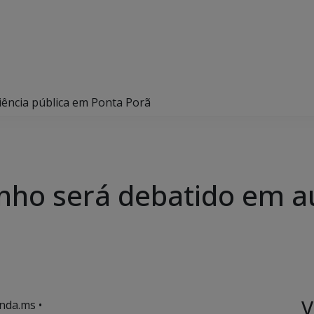
iência pública em Ponta Porã
inho será debatido em a
V
nda.ms •