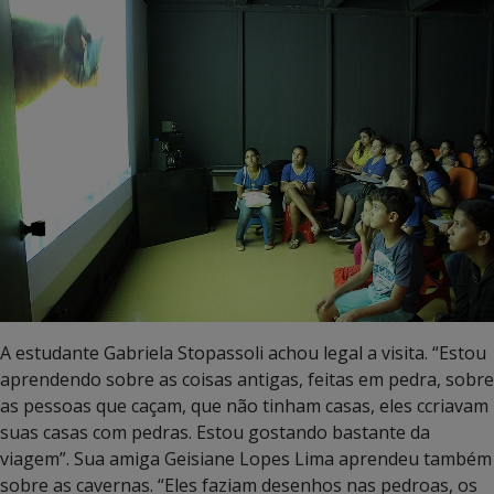
A estudante Gabriela Stopassoli achou legal a visita. “Estou
aprendendo sobre as coisas antigas, feitas em pedra, sobre
as pessoas que caçam, que não tinham casas, eles ccriavam
suas casas com pedras. Estou gostando bastante da
viagem”. Sua amiga Geisiane Lopes Lima aprendeu também
sobre as cavernas. “Eles faziam desenhos nas pedroas, os