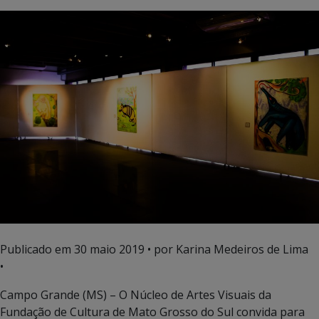
Publicado em
30 maio 2019
• por Karina Medeiros de Lima
•
Campo Grande (MS) – O Núcleo de Artes Visuais da
Fundação de Cultura de Mato Grosso do Sul convida para