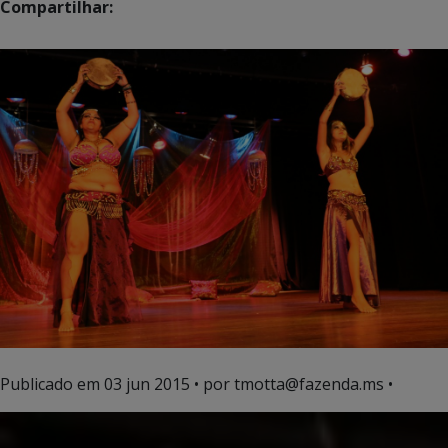
Compartilhar:
Publicado em
03 jun 2015
• por tmotta@fazenda.ms •