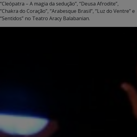
“Cleópatra – A magia da sedução”, “Deusa Afrodite”,
“Chakra do Coração”, “Arabesque Brasil”, “Luz do Ventre” e
“Sentidos” no Teatro Aracy Balabanian.