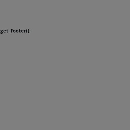
SETDIG | Secretaria-
Executiva de
Transformação Digital
get_footer();