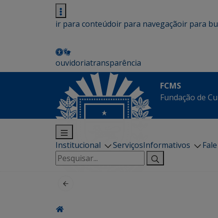
ir para conteúdo
ir para navegação
ir para b
ouvidoria
transparência
FCMS
Fundação de Cu
Institucional
Serviços
Informativos
Fal
Pesquisar
por: