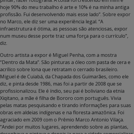
hoje 90% do meu trabalho é arte e 10% é na minha antiga
profissão. Fui desenvolvendo mais esse lado”. Sobre expor
no Marco, ele diz ser uma experiência legal. “A
infraestrutura é ótima, as pessoas são atenciosas, expor
num museu desse porte traz uma força para o currículo”,
diz.
Outro artista a expor é Miguel Penha, com a mostra
“Dentro da Mata”. São pinturas a óleo com pasta de cera e
acrílico sobre lona que retratam o cerrado brasileiro.
Miguel é de Cuiabá, da Chapada dos Guimarães, como ele
diz, e pinta desde 1986, mas foi a partir de 2008 que se
profissionalizou. Ele é índio, seu pai é boliviano da etnia
Xiqitano, a mãe é filha de Bororo com português. Vivia
pelas matas pesquisando e tirando informações para suas
obras em aldeias indígenas e na floresta amazônica. Foi
agraciado em 2009 com o Prêmio Marco Antonio Vilaça.
“Andei por muitos lugares, aprendendo sobre as plantas,
desenhava e pintava e depois ia para a cidade comercializar,