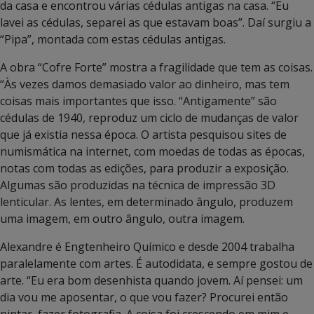
da casa e encontrou várias cédulas antigas na casa. “Eu
lavei as cédulas, separei as que estavam boas”. Daí surgiu a
“Pipa”, montada com estas cédulas antigas.
A obra “Cofre Forte” mostra a fragilidade que tem as coisas.
“Às vezes damos demasiado valor ao dinheiro, mas tem
coisas mais importantes que isso. “Antigamente” são
cédulas de 1940, reproduz um ciclo de mudanças de valor
que já existia nessa época. O artista pesquisou sites de
numismática na internet, com moedas de todas as épocas,
notas com todas as edições, para produzir a exposição.
Algumas são produzidas na técnica de impressão 3D
lenticular. As lentes, em determinado ângulo, produzem
uma imagem, em outro ângulo, outra imagem.
Alexandre é Engtenheiro Químico e desde 2004 trabalha
paralelamente com artes. É autodidata, e sempre gostou de
arte. “Eu era bom desenhista quando jovem. Aí pensei: um
dia vou me aposentar, o que vou fazer? Procurei então
pintar, fazer fotografia. A coisa foi crescendo em mim e