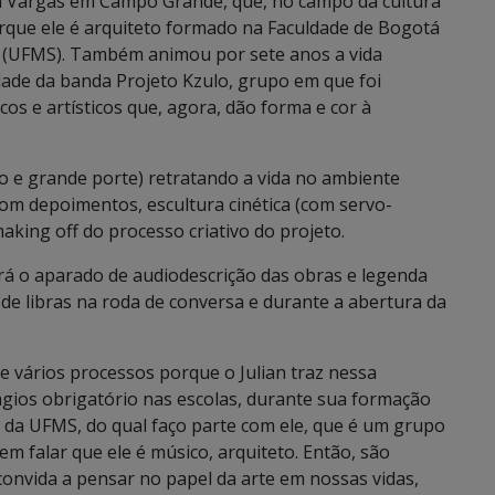
ian Vargas em Campo Grande, que, no campo da cultura
porque ele é arquiteto formado na Faculdade de Bogotá
 (UFMS). Também animou por sete anos a vida
dade da banda Projeto Kzulo, grupo em que foi
os e artísticos que, agora, dão forma e cor à
io e grande porte) retratando a vida no ambiente
 com depoimentos, escultura cinética (com servo-
aking off do processo criativo do projeto.
erá o aparado de audiodescrição das obras e legenda
 de libras na roda de conversa e durante a abertura da
 vários processos porque o Julian traz nessa
ágios obrigatório nas escolas, durante sua formação
, da UFMS, do qual faço parte com ele, que é um grupo
em falar que ele é músico, arquiteto. Então, são
convida a pensar no papel da arte em nossas vidas,