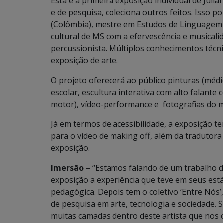
Esta é a primeira exposição individual de Jul
e de pesquisa, coleciona outros feitos. Isso 
(Colômbia), mestre em Estudos de Linguagem
cultural de MS com a efervescência e musicali
percussionista. Múltiplos conhecimentos técnic
exposição de arte.
O projeto oferecerá ao público pinturas (méd
escolar, escultura interativa com alto falante
motor), vídeo-performance e fotografias do m
Já em termos de acessibilidade, a exposição t
para o vídeo de making off, além da tradutora
exposição.
Imersão
– “Estamos falando de um trabalho de
exposição a experiência que teve em seus est
pedagógica. Depois tem o coletivo ‘Entre Nós’
de pesquisa em arte, tecnologia e sociedade. S
muitas camadas dentro deste artista que nos 