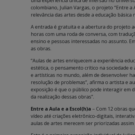
uma experiência única de imersão no universo 
colombiano, Julian Vargas, o projeto “Entre a
relevância das artes desde a educação básica
A entrada é gratuita e a abertura do projeto a
horas com uma roda de conversa, com tradução
ensino e pessoas interessadas no assunto. Em
as obras.
“Aulas de artes enriquecem a experiência edu
estética, o pensamento crítico na sociedade e
e artísticas no mundo, além de desenvolver ha
resolução de problemas”, afirma o artista e au
exposição é que o público pode interagir em 
da realização dessas obras”.
Entre a Aula e a Escol(h)a
– Com 12 obras que
vídeo até criações eletrônico-digitais, interat
aulas de artes merecem ser priorizadas assim c