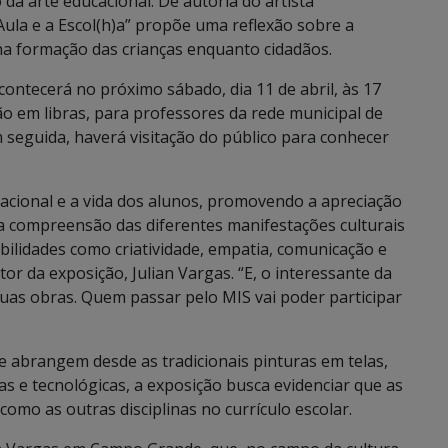
da arte educacional. De autoria do artista
 Aula e a Escol(h)a” propõe uma reflexão sobre a
 na formação das crianças enquanto cidadãos.
contecerá no próximo sábado, dia 11 de abril, às 17
 em libras, para professores da rede municipal de
 seguida, haverá visitação do público para conhecer
cacional e a vida dos alunos, promovendo a apreciação
 a compreensão das diferentes manifestações culturais
bilidades como criatividade, empatia, comunicação e
tor da exposição, Julian Vargas. “E, o interessante da
duas obras. Quem passar pelo MIS vai poder participar
 abrangem desde as tradicionais pinturas em telas,
ivas e tecnológicas, a exposição busca evidenciar que as
omo as outras disciplinas no currículo escolar.