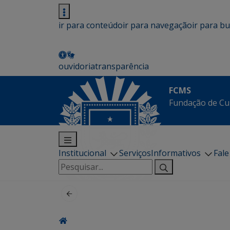
ir para conteúdo
ir para navegação
ir para b
ouvidoria
transparência
FCMS
Fundação de Cu
Institucional
Serviços
Informativos
Fal
Pesquisar
por: