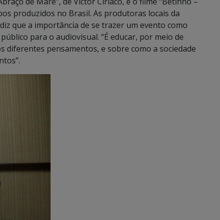
braço de Maré”, de Victor Ciríaco, e o filme “Betinho –
bos produzidos no Brasil. As produtoras locais da
 diz que a importância de se trazer um evento como
úblico para o audiovisual. “É educar, por meio de
 os diferentes pensamentos, e sobre como a sociedade
ntos”.