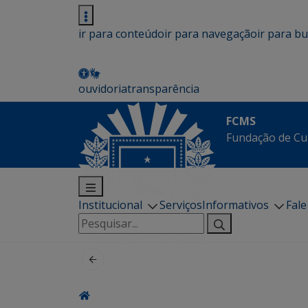
ir para conteúdo
ir para navegação
ir para b
ouvidoria
transparência
FCMS
Fundação de Cu
Institucional
Serviços
Informativos
Fal
Pesquisar
por: