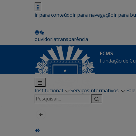
ir para conteúdo
ir para navegação
ir para b
ouvidoria
transparência
FCMS
Fundação de Cu
Institucional
Serviços
Informativos
Fal
Pesquisar
por: