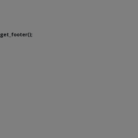
SETDIG | Secretaria-
Executiva de
Transformação Digital
get_footer();