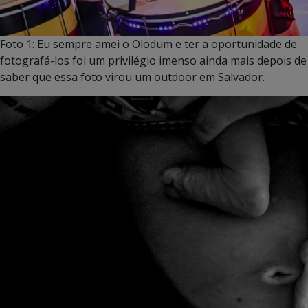
Foto 1: Eu sempre amei o Olodum e ter a oportunidade de
fotografá-los foi um privilégio imenso ainda mais depois de
saber que essa foto virou um outdoor em Salvador.