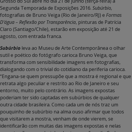
Grosso do Sul abre no dia 21 de junho (terça-feira) a
Segunda Temporada de Exposições 2016.
Subúrbio,
fotografias de Bruno Veiga (Rio de Janeiro/RJ) e
Formas
D’água – Reflexão por Transparência
, pinturas de Patrícia
Claro (Santiago/Chile), estarão em exposição até 21 de
agosto, com entrada franca.
Subúrbio
leva ao Museu de Arte Contemporânea o olhar
sutil e poético do fotógrafo carioca Bruno Veiga, que
transforma com sensibilidade imagens em fotografias,
dialogando com o trivial do cotidiano da periferia carioca.
“Engana-se quem pressupõe que a mostra é regional e que
retrata algo peculiar e restrito ao Rio de Janeiro e seu
entorno, muito pelo contrário. As imagens expostas
poderiam ter sido captadas em subúrbios de qualquer
outra cidade brasileira. Como cada um de nós traz um
pouquinho de subúrbio na alma ouso afirmar que todos
que visitarem a mostra, venham de onde vierem, se
identificarão com muitas das imagens expostas e nelas