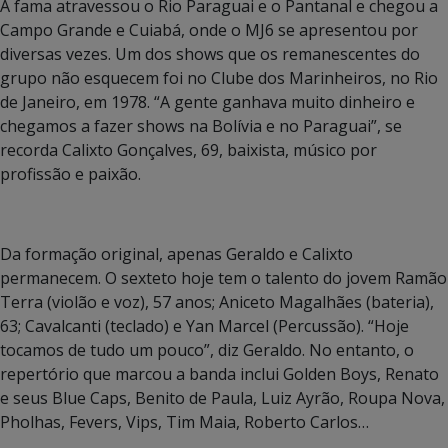
A fama atravessou o Rio Paraguai e o Pantanal e chegou a
Campo Grande e Cuiabá, onde o MJ6 se apresentou por
diversas vezes. Um dos shows que os remanescentes do
grupo não esquecem foi no Clube dos Marinheiros, no Rio
de Janeiro, em 1978. “A gente ganhava muito dinheiro e
chegamos a fazer shows na Bolívia e no Paraguai”, se
recorda Calixto Gonçalves, 69, baixista, músico por
profissão e paixão.
Da formação original, apenas Geraldo e Calixto
permanecem. O sexteto hoje tem o talento do jovem Ramão
Terra (violão e voz), 57 anos; Aniceto Magalhães (bateria),
63; Cavalcanti (teclado) e Yan Marcel (Percussão). “Hoje
tocamos de tudo um pouco”, diz Geraldo. No entanto, o
repertório que marcou a banda inclui Golden Boys, Renato
e seus Blue Caps, Benito de Paula, Luiz Ayrão, Roupa Nova,
Pholhas, Fevers, Vips, Tim Maia, Roberto Carlos…