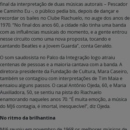
final da interpretação de duas músicas autorais – Pescador
e Caminho Eu -, o público pedia bis, depois de dançar e
recordar os bailes no Clube Riachuelo, no auge dos anos de
1970. “No final dos anos 60, a cidade não tinha uma banda
com as influências musicais do momento, e a gente entrou
nesse circuito como uma nova proposta, tocando e
cantando Beatles e a Jovem Guarda”, conta Geraldo.
O som saudosista no Palco da Integração logo atraiu
centenas de pessoas e a maioria cantava com a banda. A
diretora-presidente da Fundação de Cultura, Mara Caseiro,
também se contagiou com interpretações de Tim Maia e
ensaiou alguns passos. O casal Antônio Ojeda, 60, e Maria
Auxiliadora, 50, se sentiu na pista do Riachuelo
enamorando naqueles anos 70. “É muita emoção, a música
do MJ6 contagia, é imortal, inesquecível”, diz Ojeda.
No ritmo da brilhantina
MJ6 reuniu em novembro de 1968 os melhores músicos de