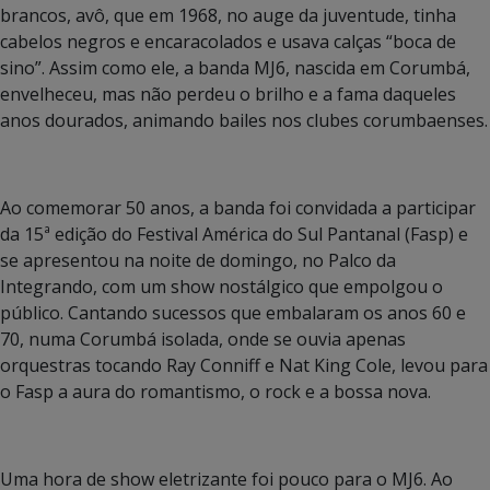
brancos, avô, que em 1968, no auge da juventude, tinha
cabelos negros e encaracolados e usava calças “boca de
sino”. Assim como ele, a banda MJ6, nascida em Corumbá,
envelheceu, mas não perdeu o brilho e a fama daqueles
anos dourados, animando bailes nos clubes corumbaenses.
Ao comemorar 50 anos, a banda foi convidada a participar
da 15ª edição do Festival América do Sul Pantanal (Fasp) e
se apresentou na noite de domingo, no Palco da
Integrando, com um show nostálgico que empolgou o
público. Cantando sucessos que embalaram os anos 60 e
70, numa Corumbá isolada, onde se ouvia apenas
orquestras tocando Ray Conniff e Nat King Cole, levou para
o Fasp a aura do romantismo, o rock e a bossa nova.
Uma hora de show eletrizante foi pouco para o MJ6. Ao