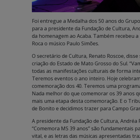
Foi entregue a Medalha dos 50 anos do Grupo 
para a presidente da Fundação de Cultura, And
da homenagem ao Acaba. Também recebeu a
Roca o músico Paulo Simões.
O secretário de Cultura, Renato Roscoe, disse 
criação do Estado de Mato Grosso do Sul. “
todas as manifestações culturais de forma int
Teremos eventos o ano inteiro. Hoje celebra
comemoração dos 40. Teremos uma programaçã
Nada melhor do que comemorar os 39 anos que
mais uma etapa desta comemoração. E o Tribut
de Bonito e decidimos trazer para Campo Gr
A presidente da Fundação de Cultura, Andréa F
“Comemora MS 39 anos” são fundamentais para 
vital, e as letras das músicas apresentadas tr