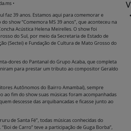
V
da.ms •
l faz 39 anos. Estamos aqui para comemorar e
cio do show “Comemora MS 39 anos”, que aconteceu na
 Concha Acústica Helena Meirelles. O show foi
osso do Sul, por meio da Secretaria de Estado de
ão (Sectei) e Fundação de Cultura de Mato Grosso do
nta-dores do Pantanal do Grupo Acaba, que completa
euniram para prestar um tributo ao compositor Geraldo
itores Autônomos do Bairro Amambaí), sempre
ício ao fim do show suas músicas foram acompanhadas
quem descesse das arquibancadas e ficasse junto ao
ruru de Santa Fé”, todas músicas conhecidas do
 “Boi de Carro” teve a participação de Guga Borba”,