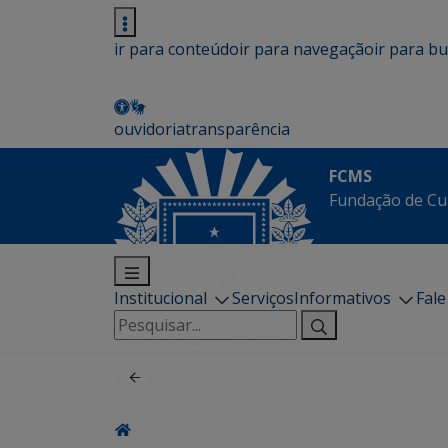
ir para conteúdo
ir para navegação
ir para b
ouvidoria
transparência
FCMS
Fundação de Cu
Institucional
Serviços
Informativos
Fal
Pesquisar
por: