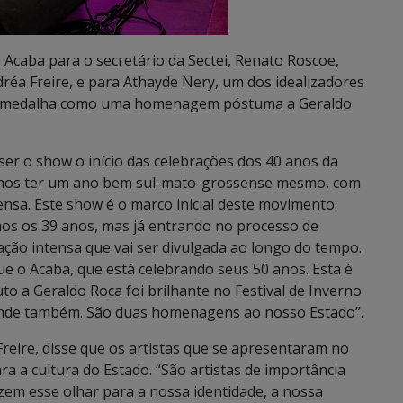
Acaba para o secretário da Sectei, Renato Roscoe,
réa Freire, e para Athayde Nery, um dos idealizadores
 medalha como uma homenagem póstuma a Geraldo
ser o show o início das celebrações dos 40 anos da
Vamos ter um ano bem sul-mato-grossense mesmo, com
ensa. Este show é o marco inicial deste movimento.
mos os 39 anos, mas já entrando no processo de
o intensa que vai ser divulgada ao longo do tempo.
 o Acaba, que está celebrando seus 50 anos. Esta é
o a Geraldo Roca foi brilhante no Festival de Inverno
ande também. São duas homenagens ao nosso Estado”.
reire, disse que os artistas que se apresentaram no
a cultura do Estado. “São artistas de importância
azem esse olhar para a nossa identidade, a nossa