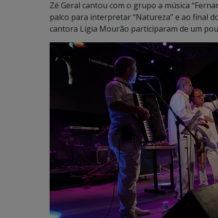
Zé Geral cantou com o grupo a música “Fernand
palco para interpretar “Natureza” e ao final d
cantora Lígia Mourão participaram de um pout