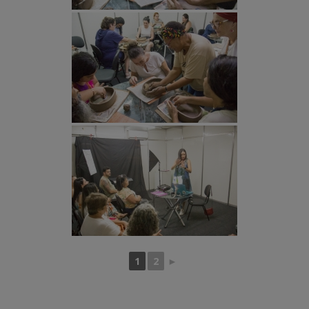
1
2
►