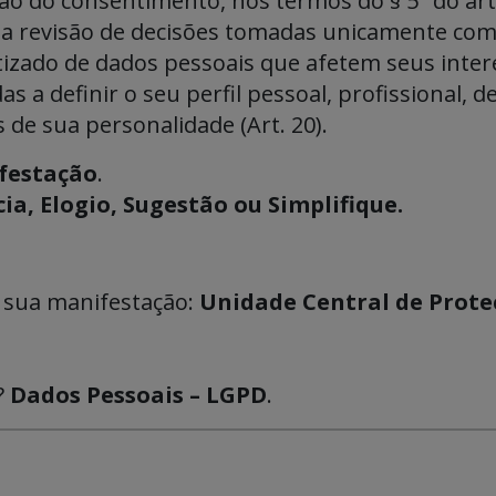
o do consentimento, nos termos do § 5º do art. 8º
ar a revisão de decisões tomadas unicamente c
zado de dados pessoais que afetem seus interes
as a definir o seu perfil pessoal, profissional, 
 de sua personalidade (Art. 20).
festação
.
a, Elogio, Sugestão ou Simplifique.
r sua manifestação:
Unidade Central de Prote
?
Dados Pessoais – LGPD
.