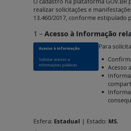
O cadastro na plataforma GOV.BR pe
realizar solicitações e manifestaçõ
13.460/2017, conforme estipulado pe
1 –
Acesso à Informação rel
Para solicita
Acesso à informação
Confirma
Solicitar acesso a
informações públicas
Acesso a
Informaç
comparti
Informa
consequê
Esfera:
Estadual
| Estado:
MS
.