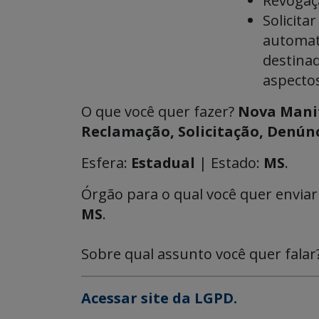
Revogaçã
Solicit
automati
destinad
aspectos
O que você quer fazer?
Nova Mani
Reclamação, Solicitação, Denúnci
Esfera:
Estadual
| Estado:
MS
.
Órgão para o qual você quer envia
MS
.
Sobre qual assunto você quer falar
Acessar site da LGPD.