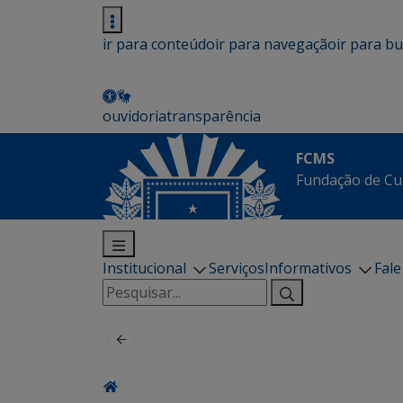
ir para conteúdo
ir para navegação
ir para b
ouvidoria
transparência
FCMS
Fundação de Cu
Institucional
Serviços
Informativos
Fal
Pesquisar
por: