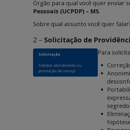
Órgão para qual você quer enviar 
Pessoais (UCPDP) – MS
.
Sobre qual assunto você quer falar
2 –
Solicitação de Providên
Para solicita
Solicitação
Correção
Solicitar atendimento ou
prestação de serviço
Anonimi
desconfo
Portabil
express
segredos
Eliminaç
hipóteses