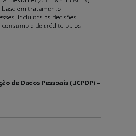
 desta Lei (Art. 18 – Inciso IX).
om base em tratamento
ses, incluídas as decisões
de consumo e de crédito ou os
ção de Dados Pessoais (UCPDP) –