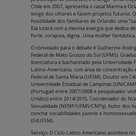
Chile em 2007, apresenta o casal Marina e Orl
longe dos olhares e fazem projetos futuros. 
hostilidade dos familiares de Orlando: uma “sa
Ela lutará com a mesma energia que dedica de
forte, corajosa, digna…Uma mulher fantástica.
O convidado para o debate é Guilherme Rodri
Federal de Mato Grosso do Sul (UFMS). Graduad
licenciatura e bacharelado pela Universidade
Latino-Americana, com área de concentração e
Federal de Santa Maria (UFSM). Doutor em Ciê
Universidade Estadual de Campinas (UNICAMP)
(Portugal) entre 2007/2008 e pesquisador vis
Unidos) entre 2014/2015. Coordenador do Núc
Sexualidade (NENP/UFMS/CNPq). Autor dos livr
concha: sociabilidades juvenis e homossexuali
(EdUFSM).
Serviço: O Ciclo Latino Americano acontece n