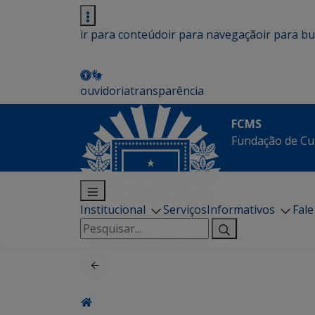
ir para conteúdo
ir para navegação
ir para b
ouvidoria
transparência
FCMS
Fundação de Cu
Institucional
Serviços
Informativos
Fal
Pesquisar
por: