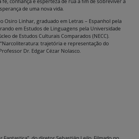
fé, confiança e esperteza de rua a fim de sobreviver a
esperança de uma nova vida.
go Osiro Linhar, graduado em Letras – Espanhol pela
trando em Estudos de Linguagens pela Universidade
cleo de Estudos Culturais Comparados (NECC).
Narcoliteratura: trajetória e representação do
 Professor Dr. Edgar Cézar Nolasco.
r Fantastica”, do diretor Sebastián Leilo. Filmado no