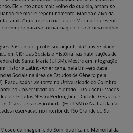
ando. Ele vinte anos mais velho do que ela, amam-se
Quando ele morre repentinamente, Marina é alvo da
nta família” que rejeita tudo o que Marina representa.
sde sempre para se tornar naquilo que é: uma mulher
gues Passamani, professor adjunto da Universidade
o em Ciências Sociais e História nas habilitações de
 Federal de Santa Maria (UFSM). Mestre em Integração
m História Latino-Americana, pela Universidade
ncias Sociais na área de Estudos de Gênero pela
. Pesquisador visitante na Universidade de Coimbra
itante na Universidade do Colorado – Boulder (Estados
leo de Estudos NéstorPerlongher – Cidade, Geração e
os O arco-íris (des)coberto (EdUFSM) e Na batida da
dades reservadas no interior do Rio Grande do Sul
o Museu da Imagem e do Som, que fica no Memorial da