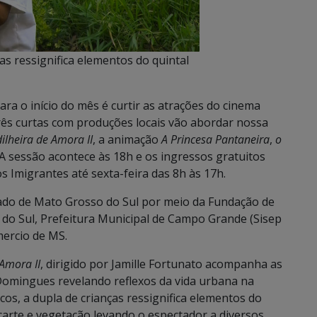
ças ressignifica elementos do quintal
o início do mês é curtir as atrações do cinema
rês curtas com produções locais vão abordar nossa
ilheira de Amora II
, a animação
A Princesa Pantaneira
,
o
 sessão acontece às 18h e os ingressos gratuitos
s Imigrantes até sexta-feira das 8h às 17h.
ado de Mato Grosso do Sul por meio da Fundação de
 do Sul, Prefeitura Municipal de Campo Grande (Sisep
mercio de MS.
 Amora II
, dirigido por Jamille Fortunato acompanha as
Domingues revelando reflexos da vida urbana na
os, a dupla de crianças ressignifica elementos do
arte e vegetação levando o espectador a diversos