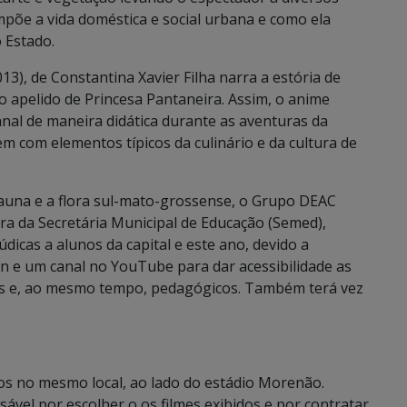
põe a vida doméstica e social urbana e como ela
 Estado.
13), de Constantina Xavier Filha narra a estória de
 apelido de Princesa Pantaneira. Assim, o anime
anal de maneira didática durante as aventuras da
com elementos típicos da culinário e da cultura de
fauna e a flora sul-mato-grossense, o Grupo DEAC
ra da Secretária Municipal de Educação (Semed),
dicas a alunos da capital e este ano, devido a
an e um canal no YouTube para dar acessibilidade as
os e, ao mesmo tempo, pedagógicos. Também terá vez
os no mesmo local, ao lado do estádio Morenão.
ável por escolher o os filmes exibidos e por contratar