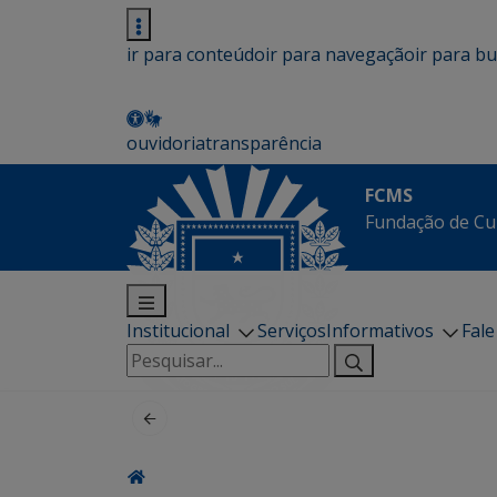
ir para conteúdo
ir para navegação
ir para b
ouvidoria
transparência
FCMS
Fundação de Cu
Institucional
Serviços
Informativos
Fal
Pesquisar
por: