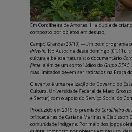
Em Cordilheira de Amoras II , a dupla de crian
composto por objetos em desuso,
Campo Grande (28/10) —Um bom programa para 
drive-in.
No Autocine deste domingo (01.11), t
cultura e beleza naturais: o documentário
Cord
filme
, além de um conto lúdico do
Grupo DEAC
A
mas limitados devem ser retirados na Praça do
O evento é uma realização do Governo do Est
Cultura, Universidade Federal de Mato Grosso
e Sectur) com o apoio do Serviço Social do Co
Produzido em 2015, o premiado
Cordilheira de
brincadeiras de Cariane Marines e Clebisson 
comunidade indígena. Por meio dos jogos cênic
quintal composto por objetos em desuso, desc