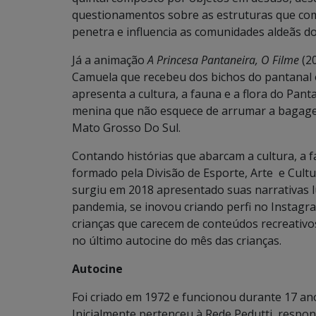
questionamentos sobre as estruturas que com
penetra e influencia as comunidades aldeãs do
Já a animação
A Princesa Pantaneira, O Filme
(20
Camuela que recebeu dos bichos do pantanal o
apresenta a cultura, a fauna e a flora do Pant
menina que não esquece de arrumar a bagagem 
Mato Grosso Do Sul.
Contando histórias que abarcam a cultura, a 
formado pela Divisão de Esporte, Arte e Cultu
surgiu em 2018 apresentado suas narrativas lú
pandemia, se inovou criando perfi no Instagr
crianças que carecem de conteúdos recreativ
no último autocine do mês das crianças.
Autocine
Foi criado em 1972 e funcionou durante 17 an
Inicialmente pertenceu à Rede Pedutti, respons