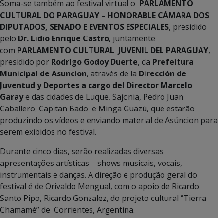
Soma-se também ao festival virtual o
PARLAMENTO
CULTURAL DO PARAGUAY – HONORABLE CÁMARA DOS
DIPUTADOS, SENADO E EVENTOS ESPECIALES
, presidido
pelo
Dr. Lidio Enrique Castro
, juntamente
com
PARLAMENTO CULTURAL JUVENIL DEL PARAGUAY
,
presidido por
Rodrígo Godoy Duerte
, da
Prefeitura
Municipal de Asuncion
, através de la
Dirección de
Juventud y Deportes a cargo del Director Marcelo
Garay
e das cidades de Luque, Sajonia, Pedro Juan
Caballero, Capitan Bado e Minga Guazú, que estarão
produzindo os vídeos e enviando material de Asúncion para
serem exibidos no festival.
Durante cinco dias, serão realizadas diversas
apresentações artísticas – shows musicais, vocais,
instrumentais e danças. A direção e produção geral do
festival é de Orivaldo Mengual, com o apoio de Ricardo
Santo Pipo, Ricardo Gonzalez, do projeto cultural “Tierra
Chamamé” de Corrientes, Argentina.