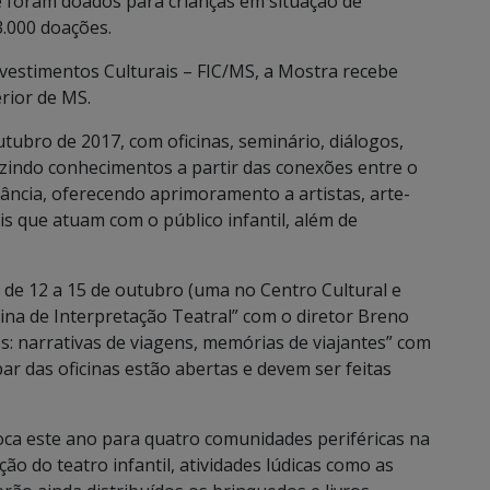
 foram doados para crianças em situação de
3.000 doações.
vestimentos Culturais – FIC/MS, a Mostra recebe
erior de MS.
tubro de 2017, com oficinas, seminário, diálogos,
zindo conhecimentos a partir das conexões entre o
fância, oferecendo aprimoramento a artistas, arte-
s que atuam com o público infantil, além de
 de 12 a 15 de outubro (uma no Centro Cultural e
icina de Interpretação Teatral” com o diretor Breno
os: narrativas de viagens, memórias de viajantes” com
ipar das oficinas estão abertas e devem ser feitas
sloca este ano para quatro comunidades periféricas na
 do teatro infantil, atividades lúdicas como as