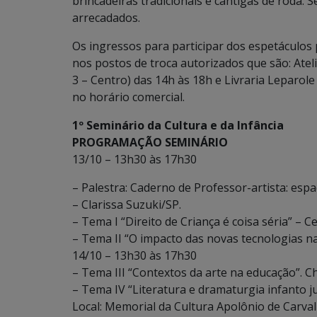
brincadeiras tradicionais e cantigas de roda. S
arrecadados.
Os ingressos para participar dos espetáculos
nos postos de troca autorizados que são: Atel
3 – Centro) das 14h às 18h e Livraria Leparole
no horário comercial.
1º Seminário da Cultura e da Infância
PROGRAMAÇÃO SEMINÁRIO
13/10 – 13h30 às 17h30
– Palestra: Caderno de Professor-artista: espa
– Clarissa Suzuki/SP.
– Tema I “Direito de Criança é coisa séria” 
– Tema II “O impacto das novas tecnologias n
14/10 – 13h30 às 17h30
– Tema III “Contextos da arte na educação”. 
– Tema IV “Literatura e dramaturgia infanto 
Local: Memorial da Cultura Apolônio de Carv