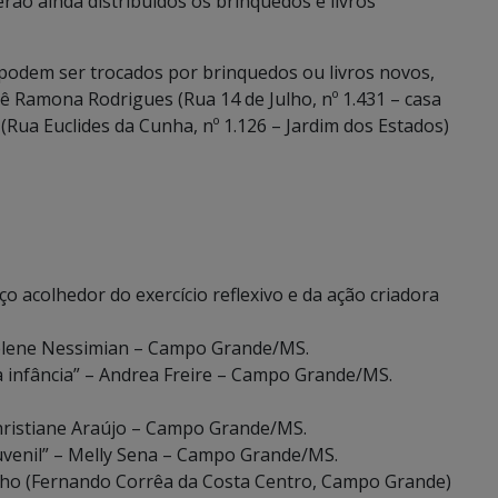
erão ainda distribuídos os brinquedos e livros
 podem ser trocados por brinquedos ou livros novos,
iê Ramona Rodrigues (Rua 14 de Julho, nº 1.431 – casa
 (Rua Euclides da Cunha, nº 1.126 – Jardim dos Estados)
ço acolhedor do exercício reflexivo e da ação criadora
– Celene Nessimian – Campo Grande/MS.
a infância” – Andrea Freire – Campo Grande/MS.
Christiane Araújo – Campo Grande/MS.
juvenil” – Melly Sena – Campo Grande/MS.
alho (Fernando Corrêa da Costa Centro, Campo Grande)