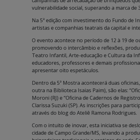
campanhas de arrecadação de brinquedos que
vulnerabilidade social, superando a marca de 
Na 5ª edição com investimento do Fundo de In
artistas e companhias teatrais da capital e int
O evento acontece no período de 12 à 19 de ou
promovendo o intercâmbio e reflexões, produ
Teatro Infantil, Arte-educação e Cultura da In
educadores, professores e demais profissionai
apresentar oito espetáculos.
Dentro da 5ª Mostra acontecerá duas oficinas,
outra na Biblioteca Isaias Paim), são elas: “Of
Moroni (RJ) e “Oficina de Cadernos de Registr
Clarissa Suzuki (SP). As inscrições para partic
através do blog do Ateliê Ramona Rodrigues.
Com o intuito de inovar, esta iniciativa se de
cidade de Campo Grande/MS, levando a produção