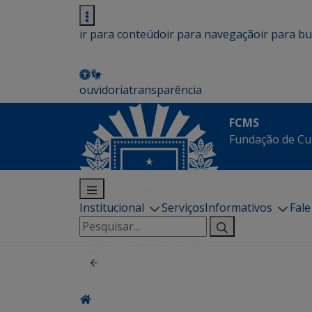
ir para conteúdo
ir para navegação
ir para b
ouvidoria
transparência
FCMS
Fundação de Cu
Institucional
Serviços
Informativos
Fal
Pesquisar
por: