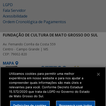
LGPD
Fala Servidor
Acessibilidade
Ordem Cronológica de Pagamentos
FUNDAÇÃO DE CULTURA DE MATO GROSSO DO SUL
Av. Fernando Corrêa da Costa 559
Centro - Campo Grande | MS
CEP: 79002-820
MAPA
Utilizamos cookies para permitir uma melhor
experiência em nosso website e para nos ajudar a
compreender quais informações são mais úteis e
relevantes para você. Conforme Decreto Estadual
15.572/2020 que trata da LGPD no Governo do Estado
SETDIG | Secretaria-
de Mato Grosso do Sul.
Executiva de
Transformação Digital
Definições de cookies
Prosseguir com todos