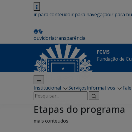
ir para conteúdo
ir para navegação
ir para b
ouvidoria
transparência
FCMS
Fundação de Cu
Institucional
Serviços
Informativos
Fal
Pesquisar
por:
Etapas do programa
mais conteudos