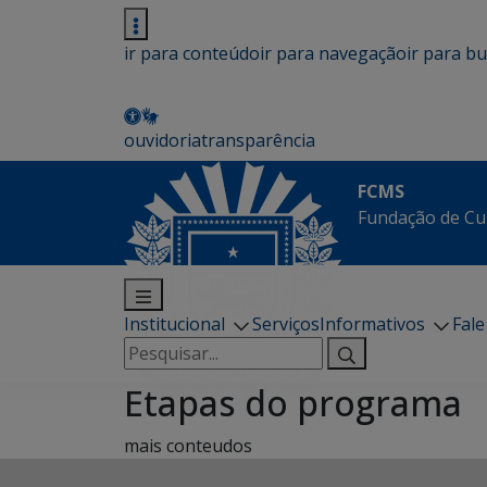
ir para conteúdo
ir para navegação
ir para b
ouvidoria
transparência
FCMS
Fundação de Cu
Institucional
Serviços
Informativos
Fal
Pesquisar
por:
Etapas do programa
mais conteudos