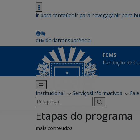
ir para conteúdo
ir para navegação
ir para b
ouvidoria
transparência
FCMS
Fundação de Cu
Institucional
Serviços
Informativos
Fal
Pesquisar
por:
Etapas do programa
mais conteudos