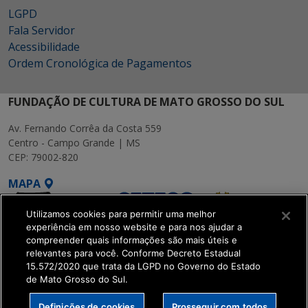
LGPD
Fala Servidor
Acessibilidade
Ordem Cronológica de Pagamentos
FUNDAÇÃO DE CULTURA DE MATO GROSSO DO SUL
Av. Fernando Corrêa da Costa 559
Centro - Campo Grande | MS
CEP: 79002-820
MAPA
Utilizamos cookies para permitir uma melhor
experiência em nosso website e para nos ajudar a
compreender quais informações são mais úteis e
relevantes para você. Conforme Decreto Estadual
15.572/2020 que trata da LGPD no Governo do Estado
SETDIG | Secretaria-
de Mato Grosso do Sul.
Executiva de
Transformação Digital
Definições de cookies
Prosseguir com todos