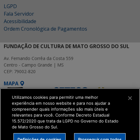
LGPD
Fala Servidor
Acessibilidade
Ordem Cronológica de Pagamentos
FUNDAÇÃO DE CULTURA DE MATO GROSSO DO SUL
Av. Fernando Corrêa da Costa 559
Centro - Campo Grande | MS
CEP: 79002-820
MAPA
Utilizamos cookies para permitir uma melhor
experiência em nosso website e para nos ajudar a
compreender quais informações são mais úteis e
relevantes para você. Conforme Decreto Estadual
15.572/2020 que trata da LGPD no Governo do Estado
SETDIG | Secretaria-
de Mato Grosso do Sul.
Executiva de
Transformação Digital
Definições de cookies
Prosseguir com todos