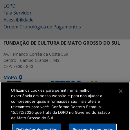
LGPD
Fala Servidor
Acessibilidade
Ordem Cronológica de Pagamentos
FUNDAÇÃO DE CULTURA DE MATO GROSSO DO SUL
Av. Fernando Corrêa da Costa 559
Centro - Campo Grande | MS
CEP: 79002-820
MAPA
Utilizamos cookies para permitir uma melhor
experiência em nosso website e para nos ajudar a
compreender quais informações são mais úteis e
relevantes para você. Conforme Decreto Estadual
15.572/2020 que trata da LGPD no Governo do Estado
SETDIG | Secretaria-
de Mato Grosso do Sul.
Executiva de
Transformação Digital
Definições de cookies
Prosseguir com todos