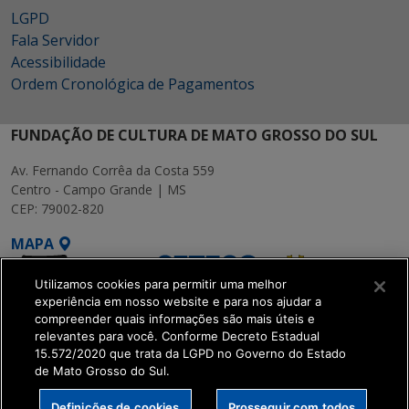
LGPD
Fala Servidor
Acessibilidade
Ordem Cronológica de Pagamentos
FUNDAÇÃO DE CULTURA DE MATO GROSSO DO SUL
Av. Fernando Corrêa da Costa 559
Centro - Campo Grande | MS
CEP: 79002-820
MAPA
Utilizamos cookies para permitir uma melhor
experiência em nosso website e para nos ajudar a
compreender quais informações são mais úteis e
relevantes para você. Conforme Decreto Estadual
15.572/2020 que trata da LGPD no Governo do Estado
SETDIG | Secretaria-
de Mato Grosso do Sul.
Executiva de
Transformação Digital
Definições de cookies
Prosseguir com todos