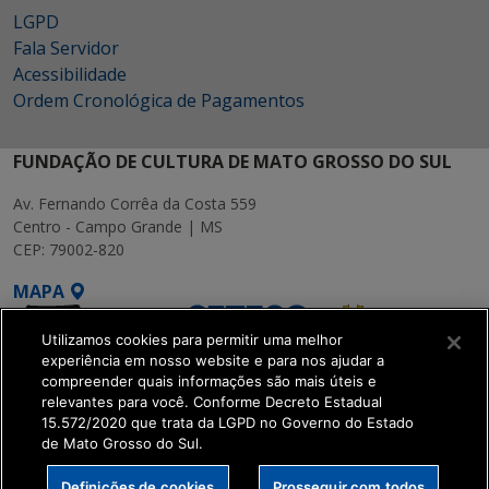
LGPD
Fala Servidor
Acessibilidade
Ordem Cronológica de Pagamentos
FUNDAÇÃO DE CULTURA DE MATO GROSSO DO SUL
Av. Fernando Corrêa da Costa 559
Centro - Campo Grande | MS
CEP: 79002-820
MAPA
Utilizamos cookies para permitir uma melhor
experiência em nosso website e para nos ajudar a
compreender quais informações são mais úteis e
relevantes para você. Conforme Decreto Estadual
15.572/2020 que trata da LGPD no Governo do Estado
SETDIG | Secretaria-
de Mato Grosso do Sul.
Executiva de
Transformação Digital
Definições de cookies
Prosseguir com todos