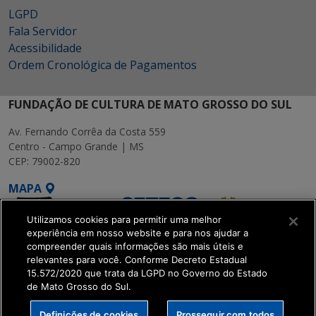
LGPD
Fala Servidor
Acessibilidade
Ordem Cronológica de Pagamentos
FUNDAÇÃO DE CULTURA DE MATO GROSSO DO SUL
Av. Fernando Corrêa da Costa 559
Centro - Campo Grande | MS
CEP: 79002-820
MAPA
Utilizamos cookies para permitir uma melhor
experiência em nosso website e para nos ajudar a
compreender quais informações são mais úteis e
relevantes para você. Conforme Decreto Estadual
15.572/2020 que trata da LGPD no Governo do Estado
SETDIG | Secretaria-
de Mato Grosso do Sul.
Executiva de
Transformação Digital
Definições de cookies
Prosseguir com todos