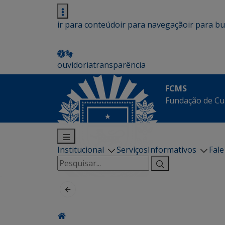
ir para conteúdo
ir para navegação
ir para b
ouvidoria
transparência
FCMS
Fundação de Cu
Institucional
Serviços
Informativos
Fal
Pesquisar
por: