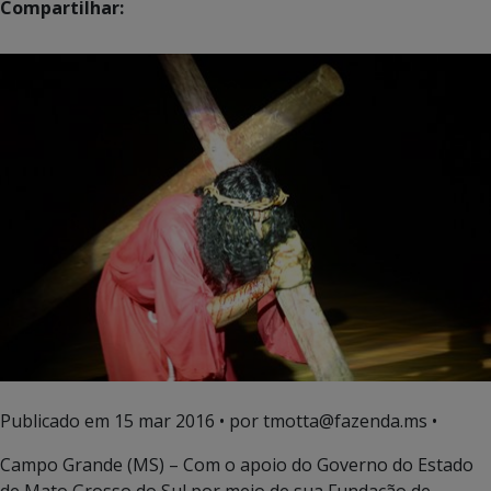
Compartilhar:
Publicado em
15 mar 2016
• por tmotta@fazenda.ms •
Campo Grande (MS) – Com o apoio do Governo do Estado
de Mato Grosso do Sul por meio de sua Fundação de