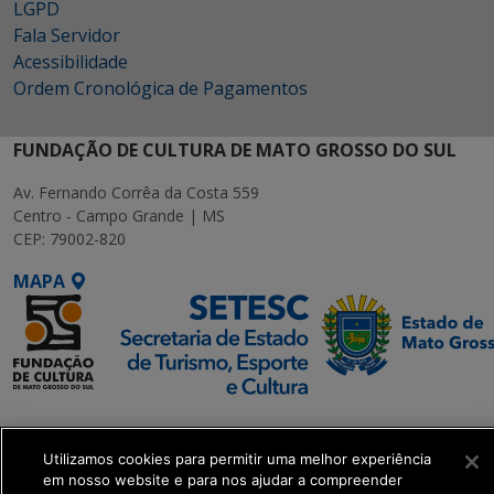
LGPD
Fala Servidor
Acessibilidade
Ordem Cronológica de Pagamentos
FUNDAÇÃO DE CULTURA DE MATO GROSSO DO SUL
Av. Fernando Corrêa da Costa 559
Centro - Campo Grande | MS
CEP: 79002-820
MAPA
SETDIG | Secretaria-
Executiva de
Utilizamos cookies para permitir uma melhor experiência
Transformação Digital
em nosso website e para nos ajudar a compreender