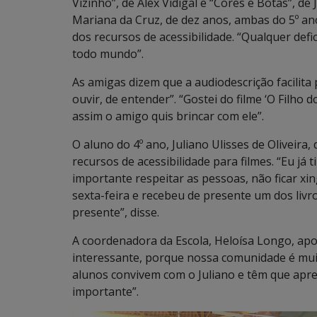
Vizinho”, de Alex Vidigal e “Cores e Botas”, de
Mariana da Cruz, de dez anos, ambas do 5º ano
dos recursos de acessibilidade. “Qualquer def
todo mundo”.
As amigas dizem que a audiodescrição facilita pa
ouvir, de entender”. “Gostei do filme ‘O Filho
assim o amigo quis brincar com ele”.
O aluno do 4º ano, Juliano Ulisses de Oliveira,
recursos de acessibilidade para filmes. “Eu já 
importante respeitar as pessoas, não ficar xin
sexta-feira e recebeu de presente um dos livr
presente”, disse.
A coordenadora da Escola, Heloísa Longo, apoio
interessante, porque nossa comunidade é muit
alunos convivem com o Juliano e têm que apr
importante”.