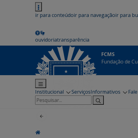
ir para conteúdo
ir para navegação
ir para b
ouvidoria
transparência
FCMS
Fundação de Cu
Institucional
Serviços
Informativos
Fal
Pesquisar
por: