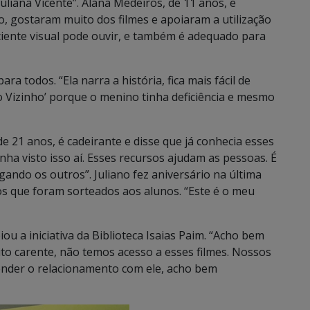
 Juliana Vicente”. Alana Medeiros, de 11 anos, e
, gostaram muito dos filmes e apoiaram a utilização
iciente visual pode ouvir, e também é adequado para
ra todos. “Ela narra a história, fica mais fácil de
 do Vizinho’ porque o menino tinha deficiência e mesmo
 de 21 anos, é cadeirante e disse que já conhecia esses
tinha visto isso aí. Esses recursos ajudam as pessoas. É
gando os outros”. Juliano fez aniversário na última
os que foram sorteados aos alunos. “Este é o meu
u a iniciativa da Biblioteca Isaias Paim. “Acho bem
o carente, não temos acesso a esses filmes. Nossos
ender o relacionamento com ele, acho bem