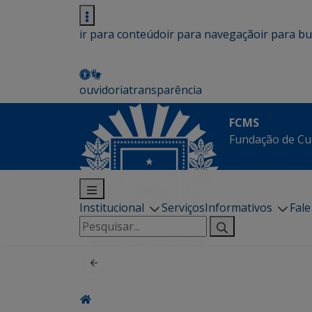
ir para conteúdo
ir para navegação
ir para b
ouvidoria
transparência
FCMS
Fundação de Cu
Institucional
Serviços
Informativos
Fal
Pesquisar
por: