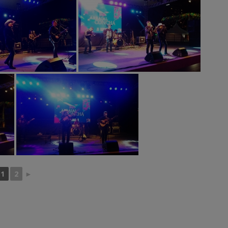
1
2
►