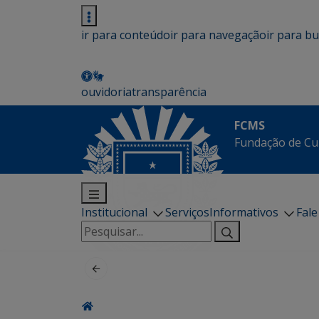
ir para conteúdo
ir para navegação
ir para b
ouvidoria
transparência
FCMS
Fundação de Cu
Institucional
Serviços
Informativos
Fal
Pesquisar
por: