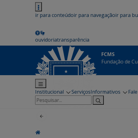
ir para conteúdo
ir para navegação
ir para b
ouvidoria
transparência
FCMS
Fundação de Cu
Institucional
Serviços
Informativos
Fal
Pesquisar
por: