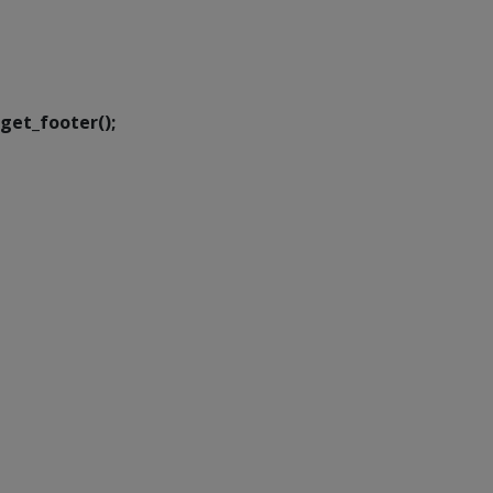
SETDIG | Secretaria-
Executiva de
Transformação Digital
get_footer();