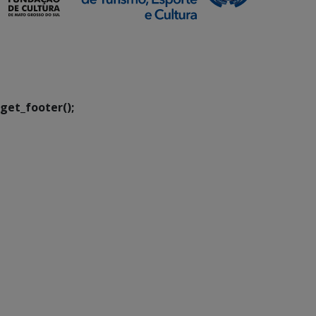
SETDIG | Secretaria-
Executiva de
Transformação Digital
get_footer();