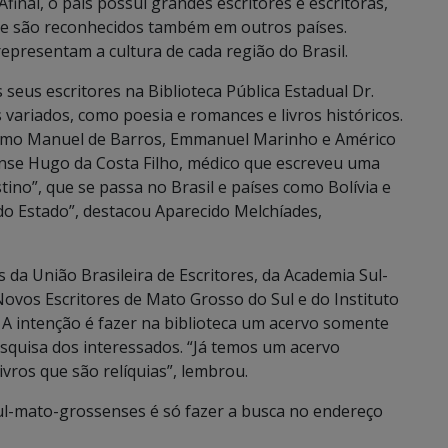
 Afinal, o país possui grandes escritores e escritoras,
que são reconhecidos também em outros países.
epresentam a cultura de cada região do Brasil.
eus escritores na Biblioteca Pública Estadual Dr.
 variados, como poesia e romances e livros históricos.
como Manuel de Barros, Emmanuel Marinho e Américo
nse Hugo da Costa Filho, médico que escreveu uma
no”, que se passa no Brasil e países como Bolívia e
 do Estado”, destacou Aparecido Melchíades,
 da União Brasileira de Escritores, da Academia Sul-
ovos Escritores de Mato Grosso do Sul e do Instituto
 A intenção é fazer na biblioteca um acervo somente
pesquisa dos interessados. “Já temos um acervo
vros que são relíquias”, lembrou.
ul-mato-grossenses é só fazer a busca no endereço