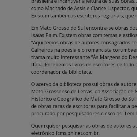
brasileira e incentivar a leitura de suas obras.
como Machado de Assis e Clarice Lispector, 
Existem também os escritores regionais, que r
Em Mato Grosso do Sul encontra-se obras dos s
Isaías Paim. Existem obras com temas e estilos
“Aqui temos obras de autores consagrados 
Calheiros na poesia e o romancista corumbae
trama muito interessante “Às Margens do Desti
Itália. Recebemos livros de escritores de todo
coordenador da biblioteca.
O acervo da biblioteca possui obras de autores
Mato-Grossense de Letras, da Associação de N
Histórico e Geográfico de Mato Grosso do Sul.
de obras raras de escritores para facilitar a 
procurado por pesquisadores e escolas. Tem li
Quem quiser pesquisar as obras de autores s
eletrônico fcms.phlnet.com.br.