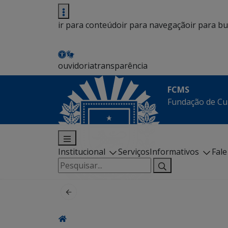
ir para conteúdo
ir para navegação
ir para b
ouvidoria
transparência
FCMS
Fundação de Cu
Institucional
Serviços
Informativos
Fal
Pesquisar
por: