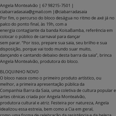
Angela Montealvão | 67 98215-7501 |
ciabarradasaia@gmail.com |@ciabarradasaia
Por fim, o percurso do bloco deságua no ritmo de axé já no
palco do ponto final, às 19h, com a
energia contagiante da banda KoisaBamba, referência em
colocar o público de carnaval para dançar
sem parar. “Por isso, prepare sua saia, seu brilho e sua
disposição, porque vai todo mundo suar muito,
dançando e cantando debaixo desta barra da saia”, brinca
Angela Montealvão, produtora do bloco.
BLOQUINHO NOVO
O bloco nasce como o primeiro produto artístico, ou
melhor, a primeira apresentação pública da
Companhia Barra da Saia, uma coletiva de cultura popular e
artes cênicas criada por Angela Montealvão,
produtora cultural e atriz. Festeira por natureza, Angela
idealizou essa estreia, bem como a Cia em geral,
como uma forma de celebração da resistência e da beleza