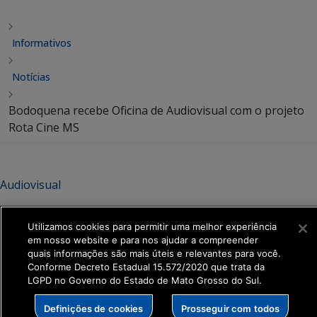
Informativos
Notícias
Bodoquena recebe Oficina de Audiovisual com o projeto
Rota Cine MS
Audiovisual
Bodoquena recebe Oficina de
Utilizamos cookies para permitir uma melhor experiência
Audiovisual com o projeto Rota
em nosso website e para nos ajudar a compreender
quais informações são mais úteis e relevantes para você.
Cine MS
Conforme Decreto Estadual 15.572/2020 que trata da
LGPD no Governo do Estado de Mato Grosso do Sul.
Compartilhar:
Definições de cookies
Prosseguir com todos